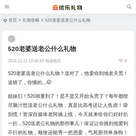
首页
礼物攻略
520老婆送老公什么礼物
520老婆送老公什么礼物
2024-12-13 10:46:43
阅读模式
9
520老婆送老公什么礼物？送对了，他爱你到地老天荒！
送错了，你懂的…🤭
姐妹们！520就要到了！是不是又开始头秃了？每年都绞
尽脑汁想送老公什么礼物，真是比高考还让人焦虑！😩
别慌！资深自媒体老阿姨上线，今天就来给你们好好扒
一扒，520送老公礼物的那些事儿！保证让你挑到他爱到
不行的礼物，顺便还能秀一把恩爱，气死那些单身狗！