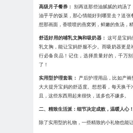
高级月子餐券：
别再送那些油腻腻的鸡汤了
油乎乎的饭菜，那心情能好到哪里去？送张
想那画面，香喷喷的燕窝粥，鲜嫩的鱼汤，
舒适好用的哺乳文胸和吸奶器：
这可是宝妈
乳文胸，能让宝妈舒服不少。而吸奶器更是
行必备良品！记住，选择质量好的，千万别
了！
实用型护理套装：
产后护理用品，比如产褥
大大提升宝妈的舒适度。想想看，每天换干
且，这些东西用起来很快，送多也不嫌多。
二、精致生活派：细节决定成败，温暖人心
除了实用型的礼物，一些精致的小礼物也能