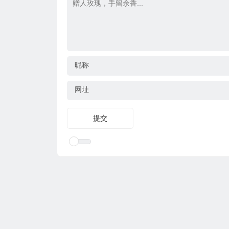
昵称
网址