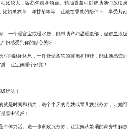
波动比较大，容易焦虑和烦躁。精油香薰可以帮助她们放松身
，比如薰衣草、洋甘菊等等，让她在香薰的陪伴下，享受片刻
凉。一个暖宫宝或暖水袋，能帮助产妇温暖腹部，促进血液循
让产妇感受到你的贴心关怀！
长时间卧床休息，一件舒适柔软的睡袍和拖鞋，能让她感受到
材质，让宝妈睡个好觉！
高级玩法！
的就是时间和精力，送个半天的月嫂或育儿嫂服务券，让她可
直是雪中送炭！
是个体力活。送一张家政服务券，让宝妈从繁琐的家务中解放