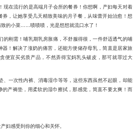
！现在流行的是高端月子会所的餐券！你想啊，产妇每天对着
餐券，让她享受几天精致美味的月子餐，从味蕾开始治愈！想
精致的小菜……啧啧啧，光是想想就流口水了！
们的刚需！哺乳期乳房胀痛，不舒服得很，一件舒适透气的哺
神器！解决了涨奶的痛苦，还能方便储存母乳，简直是居家旅
贪便宜买劣质产品，不然弄得宝妈乳头破皮，那可就罪过大
垫、一次性内裤、消毒湿巾等等，这些东西虽然不起眼，却能
净的产褥垫，用柔软的湿巾擦拭，那感觉，简直不要太爽！而
！
让产妇感受到你的细心和关怀。