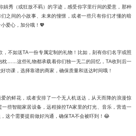
读你娟秀（或狂放不羁）的字迹，感受你字里行间的爱意，那种
些你们之间的小故事、未来的憧憬，或者一些只有你们才懂的暗
小爱心，加分哦！💖
款，不如送TA一份专属定制的礼物！比如，刻有你们名字或照
抱枕……这些礼物都承载着你们独一无二的回忆，TA收到后一
做好功课，选择靠谱的商家，确保质量和送达时间哦！
A最爱的鲜花，或者安排了一个无人机送达，从天而降的浪漫惊
过一些智能家居设备，远程操控TA家里的灯光、音乐，营造一
然，这个需要提前做好沟通，确保TA不会被吓到！😂