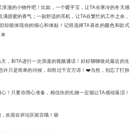
又浪漫的小物件吧！比如，一个暖手宝，让TA在寒冷的冬天感
充满甜蜜的香气；一副舒适的耳机，让TA在繁忙的工作之余，
但却能体现你的细心和体贴！记得选择TA喜欢的颜色和款式
🎀

当天，和TA进行一次浪漫的视频通话！好好聊聊彼此最近的生
也许只是简单的问候，却胜过千言万语！❤️当然，别忘了打扮
用心！只要你用心准备，相信你的礼物一定能让TA感动落泪！
，欢迎在评论区留言哦！😄