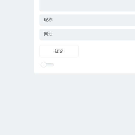
昵称
网址