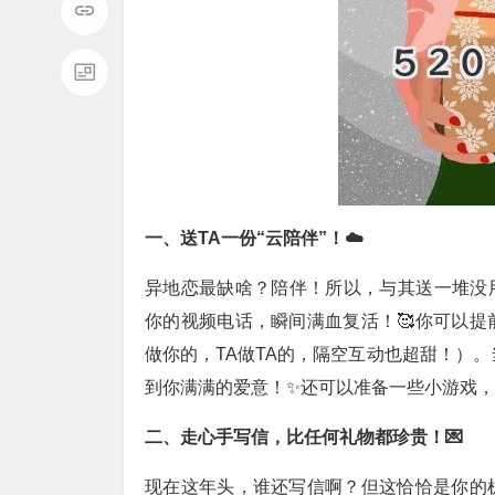
一、送TA一份“云陪伴”！☁️
异地恋最缺啥？陪伴！所以，与其送一堆没用
你的视频电话，瞬间满血复活！🥰你可以
做你的，TA做TA的，隔空互动也超甜！）
到你满满的爱意！✨还可以准备一些小游戏
二、走心手写信，比任何礼物都珍贵！💌
现在这年头，谁还写信啊？但这恰恰是你的