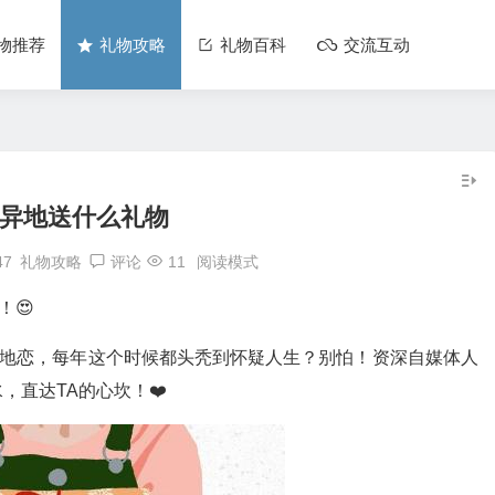
物推荐
礼物攻略
礼物百科
交流互动
20异地送什么礼物
47
礼物攻略
评论
11
阅读模式
！😍
异地恋，每年这个时候都头秃到怀疑人生？别怕！资深自媒体人
，直达TA的心坎！❤️