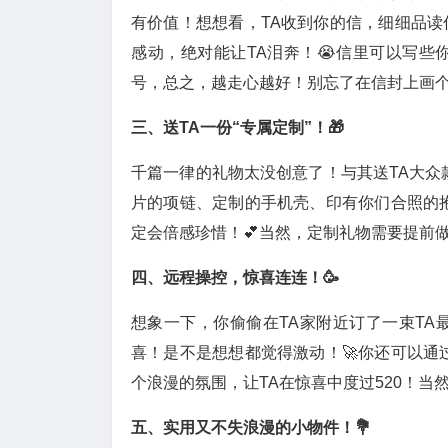
有价值！想想看，TA收到你的信，细细品
感动，绝对能让TA泪奔！😭信里可以写
号，总之，越走心越好！别忘了在信封上画个
三、送TA一份“专属定制”！🎁
千篇一律的礼物太没创意了！与其送TA大众
片的项链、定制的手机壳、印有你们合照的
定会倍感珍惜！💕当然，定制礼物需要提前
四、远程操控，惊喜连连！🥳
想象一下，你偷偷在TA家附近订了一束T
喜！是不是想想都觉得激动！🚀你还可以通
个浪漫的氛围，让TA在惊喜中度过520！当
五、实用又不失浪漫的小物件！💐