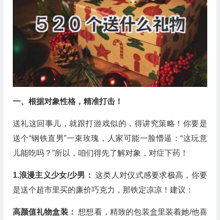
一、根据对象性格，精准打击！
送礼这回事儿，就跟打游戏似的，得讲究策略！你要是
送个“钢铁直男”一束玫瑰，人家可能一脸懵逼：“这玩意
儿能吃吗？”所以，咱们得先了解对象，对症下药！
1.浪漫主义少女/少男：
这类人对仪式感要求极高，你要
是送个超市里买的廉价巧克力，那铁定凉凉！建议：
高颜值礼物盒装：
想想看，精致的包装盒里装着她/他喜