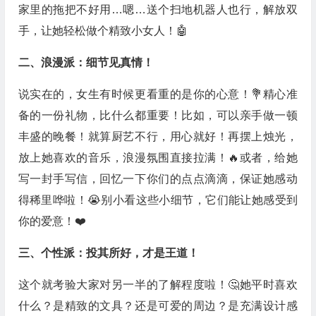
家里的拖把不好用…嗯…送个扫地机器人也行，解放双
手，让她轻松做个精致小女人！🤖
二、浪漫派：细节见真情！
说实在的，女生有时候更看重的是你的心意！💐精心准
备的一份礼物，比什么都重要！比如，可以亲手做一顿
丰盛的晚餐！就算厨艺不行，用心就好！再摆上烛光，
放上她喜欢的音乐，浪漫氛围直接拉满！🔥或者，给她
写一封手写信，回忆一下你们的点点滴滴，保证她感动
得稀里哗啦！😭别小看这些小细节，它们能让她感受到
你的爱意！❤️
三、个性派：投其所好，才是王道！
这个就考验大家对另一半的了解程度啦！🤔她平时喜欢
什么？是精致的文具？还是可爱的周边？是充满设计感