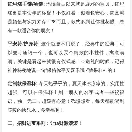
红玛瑙手链/项链:
玛瑙自古以来就是辟邪的宝贝，红玛
瑙更是本命年的标配！不仅好看，戴着也安心，简直就
是颜值与实力并存！💖而且，款式多到让你挑花眼，总
有一款适合你的朋友！
平安符/护身符:
这个就更不用说了，经典中的经典！可
以去寺庙请一个，也可以买个精致的小挂件，寓意满
满，关键是看起来就很有仪式感！🙏送礼的时候，记得
神神秘秘地说一句“保佑你平安喜乐哦~”效果杠杠的！
定制款保温杯:
冬天热乎乎的，夏天冰冰凉凉的，实用性
超强！可以在保温杯上刻上朋友的名字或者一些祝福
语，独一无二，超级有心意！🥰想想看，每天都能喝到
暖暖的快乐水，多幸福啊！
二、招财进宝系列：让ta财源滚滚！