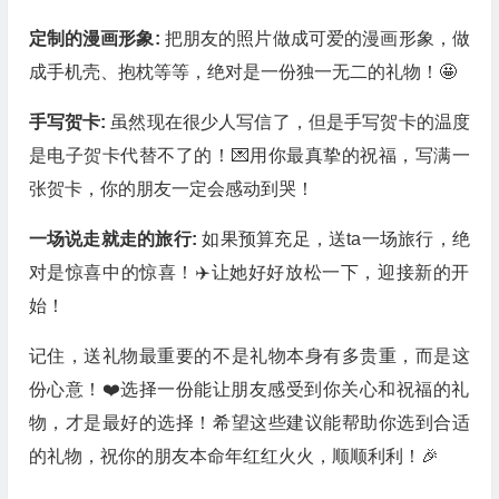
定制的漫画形象:
把朋友的照片做成可爱的漫画形象，做
成手机壳、抱枕等等，绝对是一份独一无二的礼物！🤩
手写贺卡:
虽然现在很少人写信了，但是手写贺卡的温度
是电子贺卡代替不了的！💌用你最真挚的祝福，写满一
张贺卡，你的朋友一定会感动到哭！
一场说走就走的旅行:
如果预算充足，送ta一场旅行，绝
对是惊喜中的惊喜！✈️让她好好放松一下，迎接新的开
始！
记住，送礼物最重要的不是礼物本身有多贵重，而是这
份心意！❤️选择一份能让朋友感受到你关心和祝福的礼
物，才是最好的选择！希望这些建议能帮助你选到合适
的礼物，祝你的朋友本命年红红火火，顺顺利利！🎉