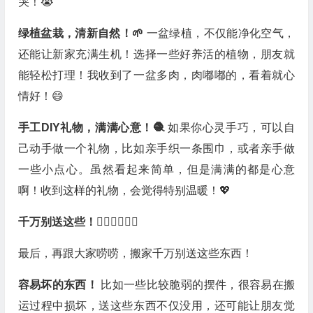
哭！😭
绿植盆栽，清新自然！🌱
一盆绿植，不仅能净化空气，
还能让新家充满生机！选择一些好养活的植物，朋友就
能轻松打理！我收到了一盆多肉，肉嘟嘟的，看着就心
情好！😄
手工DIY礼物，满满心意！🧶
如果你心灵手巧，可以自
己动手做一个礼物，比如亲手织一条围巾，或者亲手做
一些小点心。虽然看起来简单，但是满满的都是心意
啊！收到这样的礼物，会觉得特别温暖！💖
千万别送这些！🙅‍♀️🙅‍♀️🙅‍♀️
最后，再跟大家唠唠，搬家千万别送这些东西！
容易坏的东西！
比如一些比较脆弱的摆件，很容易在搬
运过程中损坏，送这些东西不仅没用，还可能让朋友觉