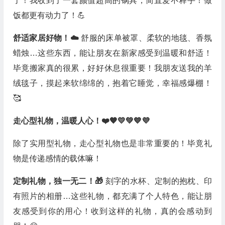
了！我收到了一套颜值超高的锅具，简直爱不释手！做
饭都更有动力了！💪
舒适家居好物！☁️
舒服的床单被罩、柔软的地毯、香氛
蜡烛…这些东西，能让朋友在新家感受到温暖和舒适！
毕竟搬家真的很累，好好休息很重要！我朋友送我的羊
绒毯子，摸起来软绵绵的，抱着它睡觉，幸福感爆棚！
🥰
走心型礼物，温暖人心！❤️🧡💛💚💙💜
除了实用型礼物，走心型礼物也是非常重要的！毕竟礼
物是传递感情的载体嘛！
定制礼物，独一无二！🎁
刻字的水杯、定制的抱枕、印
有照片的相册…这些礼物，都充满了个人特色，能让朋
友感受到你的用心！收到这样的礼物，真的会感动到