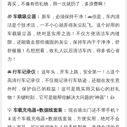
再买，不像有些礼物，用一次就扔了，多浪费啊！
🎁
车载吸尘器：
新车，必须保持干净！🚗但是，车内清
洁是个技术活，一不小心就弄得灰尘乱飞。送个好用的
车载吸尘器，绝对是实用之选！不仅方便清洁车内缝
隙，还能吸走那些顽固的灰尘，保持车内干干净净，舒
舒服服！💪想想看，收礼人以后清洁车内，得多省心省
力！
🚘
行车记录仪：
这年头，开车上路，安全第一！⚠️送个
高清行车记录仪，不仅能记录行车轨迹，还能在发生意
外时，保护自己的权益！这可是既实用又贴心的好礼
物！关键时刻，它可是能帮你解决大问题的“神器”！👍
💡
车载充电器+数据线套装：
现在谁出门还不带手机？
📱送个车载充电器+数据线套装，方便实用，绝对不会