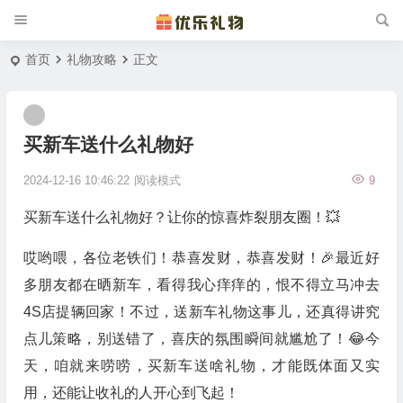
首页
礼物攻略
正文
买新车送什么礼物好
2024-12-16 10:46:22
阅读模式
9
买新车送什么礼物好？让你的惊喜炸裂朋友圈！💥
哎哟喂，各位老铁们！恭喜发财，恭喜发财！🎉最近好
多朋友都在晒新车，看得我心痒痒的，恨不得立马冲去
4S店提辆回家！不过，送新车礼物这事儿，还真得讲究
点儿策略，别送错了，喜庆的氛围瞬间就尴尬了！😂今
天，咱就来唠唠，买新车送啥礼物，才能既体面又实
用，还能让收礼的人开心到飞起！