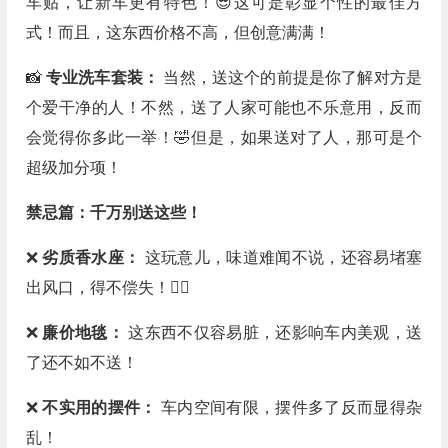
车贴，让新车更有特色！😎这可是彰显个性的最佳方
式！而且，这东西价格不高，但创意满满！
📸
专业洗车套装：
当然，送这个的前提是你了解对方是
个爱干净的人！不然，送了人家可能也不乐意用，反而
会觉得你多此一举！🤣但是，如果送对了人，那可是个
超级加分项！
禁忌篇：千万别送这些！
❌
劣质香水座：
这玩意儿，味道难闻不说，还容易堵塞
出风口，得不偿失！🙅‍♀️
❌
廉价地毯：
这东西不仅容易脏，还影响车内美观，送
了还不如不送！
❌
不实用的摆件：
车内空间有限，摆件多了反而显得杂
乱！