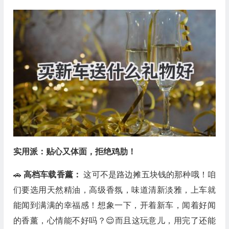
实用派：贴心又体面，拒绝鸡肋！
🚗
高档车载香薰：
这可不是路边摊五块钱的那种哦！咱
们要选用天然精油，高级香氛，味道清新淡雅，上车就
能闻到满满的幸福感！想象一下，开着新车，闻着好闻
的香薰，心情能不好吗？😌而且这玩意儿，用完了还能