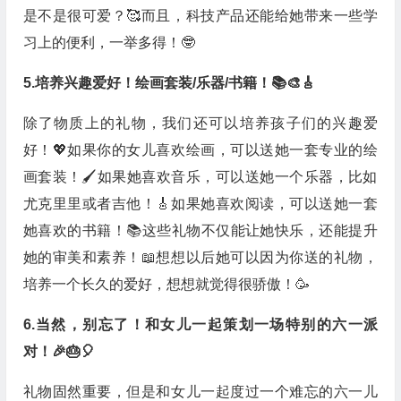
是不是很可爱？🥰而且，科技产品还能给她带来一些学
习上的便利，一举多得！🤓
5.培养兴趣爱好！绘画套装/乐器/书籍！📚🎨🎸
除了物质上的礼物，我们还可以培养孩子们的兴趣爱
好！💖如果你的女儿喜欢绘画，可以送她一套专业的绘
画套装！🖌️如果她喜欢音乐，可以送她一个乐器，比如
尤克里里或者吉他！🎸如果她喜欢阅读，可以送她一套
她喜欢的书籍！📚这些礼物不仅能让她快乐，还能提升
她的审美和素养！📖想想以后她可以因为你送的礼物，
培养一个长久的爱好，想想就觉得很骄傲！🥳
6.当然，别忘了！和女儿一起策划一场特别的六一派
对！🎉🎂🎈
礼物固然重要，但是和女儿一起度过一个难忘的六一儿