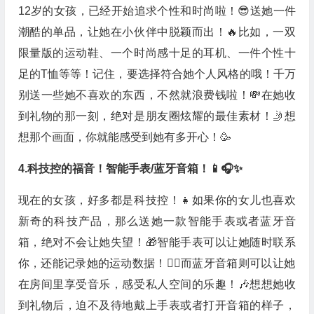
12岁的女孩，已经开始追求个性和时尚啦！😎送她一件
潮酷的单品，让她在小伙伴中脱颖而出！🔥比如，一双
限量版的运动鞋、一个时尚感十足的耳机、一件个性十
足的T恤等等！记住，要选择符合她个人风格的哦！千万
别送一些她不喜欢的东西，不然就浪费钱啦！💸在她收
到礼物的那一刻，绝对是朋友圈炫耀的最佳素材！🤳想
想那个画面，你就能感受到她有多开心！🥳
4.科技控的福音！智能手表/蓝牙音箱！📱🎧✨
现在的女孩，好多都是科技控！👧如果你的女儿也喜欢
新奇的科技产品，那么送她一款智能手表或者蓝牙音
箱，绝对不会让她失望！🎁智能手表可以让她随时联系
你，还能记录她的运动数据！🏃‍♀️而蓝牙音箱则可以让她
在房间里享受音乐，感受私人空间的乐趣！🎶想想她收
到礼物后，迫不及待地戴上手表或者打开音箱的样子，