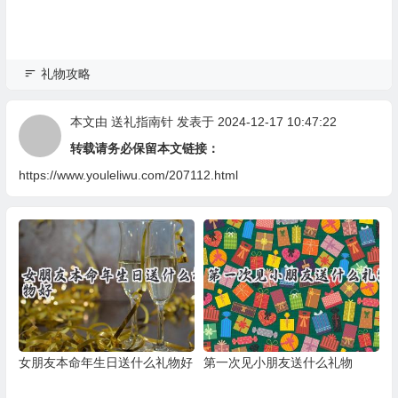
礼物攻略
本文由
送礼指南针
发表于 2024-12-17 10:47:22
转载请务必保留本文链接：
https://www.youleliwu.com/207112.html
女朋友本命年生日送什么礼物好
第一次见小朋友送什么礼物