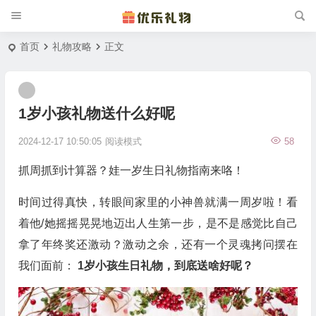
首页
礼物攻略
正文
1岁小孩礼物送什么好呢
2024-12-17 10:50:05
阅读模式
58
抓周抓到计算器？娃一岁生日礼物指南来咯！
时间过得真快，转眼间家里的小神兽就满一周岁啦！看
着他/她摇摇晃晃地迈出人生第一步，是不是感觉比自己
拿了年终奖还激动？激动之余，还有一个灵魂拷问摆在
我们面前：
1岁小孩生日礼物，到底送啥好呢？