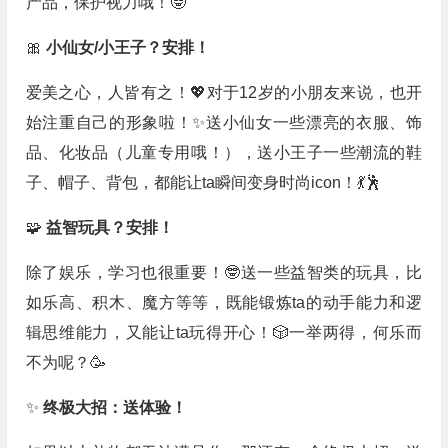
产品，保护视力哦！🤓
🎀
小仙女/小王子？安排！
爱美之心，人皆有之！💖对于12岁的小朋友来说，也开
始注重自己的形象啦！✨送小仙女一些漂亮的衣服、饰
品、化妆品（儿童专用哦！），送小王子一些潮流的鞋
子、帽子、背包，都能让ta瞬间变身时尚icon！💃🕺
🧩
益智玩具？安排！
除了娱乐，学习也很重要！🤓送一些益智类的玩具，比
如乐高、积木、魔方等等，既能锻炼ta的动手能力和逻
辑思维能力，又能让ta玩得开心！🎲一举两得，何乐而
不为呢？🥳
✨
终极大招：送体验！