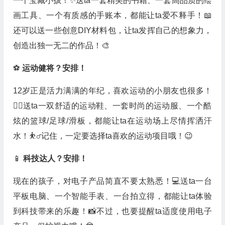
一个宝藏小孩！✨送ta一套精美的书籍、一套高品质的绘
画工具、一个有质感的手账本，都能让ta爱不释手！📖
还可以送一些创意DIY材料包，让ta发挥自己的想象力，
创造出独一无二的作品！🎨
⚽️
运动健将？安排！
12岁正是活力满满的年纪，喜欢运动的小朋友也很多！
🏃‍♀️送ta一双舒适的运动鞋、一套时尚的运动服、一个酷
炫的篮球/足球/滑板，都能让ta在运动场上尽情挥洒汗
水！⛹️‍♂️记住，一定要选择ta喜欢的运动项目哦！😉
📱
科技达人？安排！
现在的孩子，对电子产品简直不要太熟悉！💻送ta一台
平板电脑、一个智能手表、一台拍立得，都能让ta体验
到科技带来的乐趣！📸不过，也要提醒ta适度使用电子