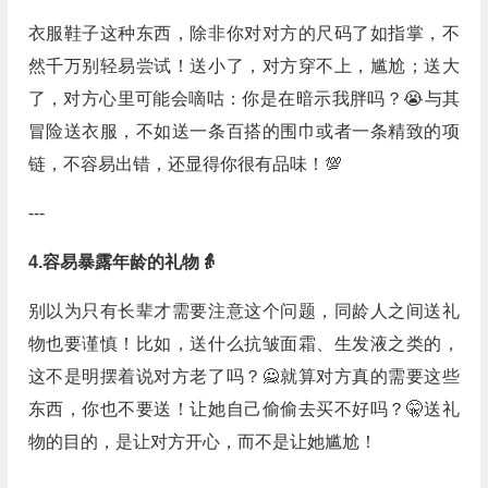
衣服鞋子这种东西，除非你对对方的尺码了如指掌，不
然千万别轻易尝试！送小了，对方穿不上，尴尬；送大
了，对方心里可能会嘀咕：你是在暗示我胖吗？😭与其
冒险送衣服，不如送一条百搭的围巾或者一条精致的项
链，不容易出错，还显得你很有品味！💯
---
4.容易暴露年龄的礼物👵
别以为只有长辈才需要注意这个问题，同龄人之间送礼
物也要谨慎！比如，送什么抗皱面霜、生发液之类的，
这不是明摆着说对方老了吗？🙅就算对方真的需要这些
东西，你也不要送！让她自己偷偷去买不好吗？🤫送礼
物的目的，是让对方开心，而不是让她尴尬！