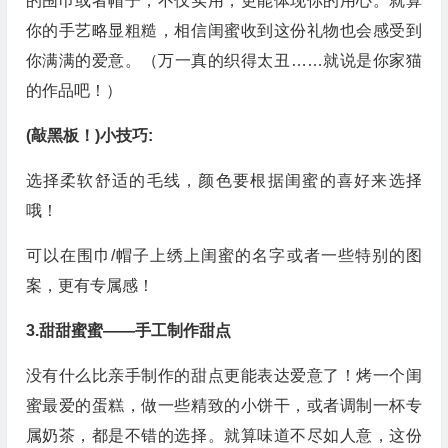
的围巾或者帽子，不仅实用，更能体现你的用心。就算
你的手艺略显粗糙，相信闺蜜收到这份礼物也会感受到
你满满的爱意。（万一真的织得太丑……就说是你家猫
的作品吧！）
(敲黑板！)小技巧:
选择柔软舒适的毛线，颜色要根据闺蜜的喜好来选择
哦！
可以在围巾/帽子上绣上闺蜜的名字或者一些特别的图
案，更有专属感！
3.甜甜蜜蜜——手工制作甜点
没有什么比亲手制作的甜点更能表达爱意了！烤一个闺
蜜最爱的蛋糕，做一些精致的小饼干，或者调制一杯专
属奶茶，都是不错的选择。就算味道不尽如人意，这份