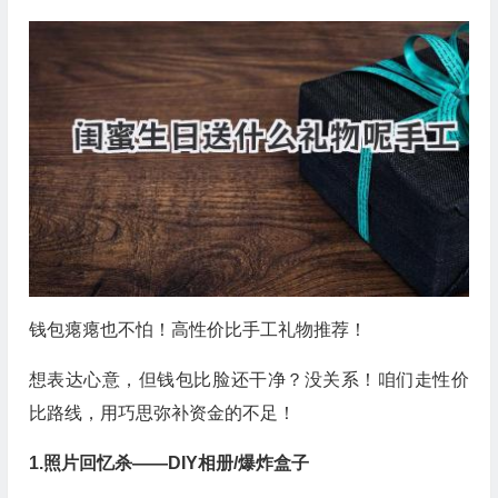
钱包瘪瘪也不怕！高性价比手工礼物推荐！
想表达心意，但钱包比脸还干净？没关系！咱们走性价
比路线，用巧思弥补资金的不足！
1.照片回忆杀——DIY相册/爆炸盒子