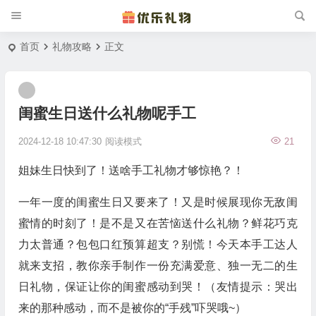
首页
礼物攻略
正文
闺蜜生日送什么礼物呢手工
2024-12-18 10:47:30
阅读模式
21
姐妹生日快到了！送啥手工礼物才够惊艳？！
一年一度的闺蜜生日又要来了！又是时候展现你无敌闺
蜜情的时刻了！是不是又在苦恼送什么礼物？鲜花巧克
力太普通？包包口红预算超支？别慌！今天本手工达人
就来支招，教你亲手制作一份充满爱意、独一无二的生
日礼物，保证让你的闺蜜感动到哭！（友情提示：哭出
来的那种感动，而不是被你的“手残”吓哭哦~）