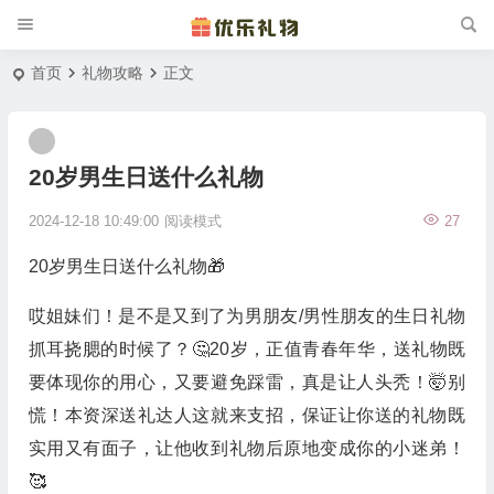
首页
礼物攻略
正文
20岁男生日送什么礼物
2024-12-18 10:49:00
阅读模式
27
20岁男生日送什么礼物🎁
哎姐妹们！是不是又到了为男朋友/男性朋友的生日礼物
抓耳挠腮的时候了？🤔20岁，正值青春年华，送礼物既
要体现你的用心，又要避免踩雷，真是让人头秃！🤯别
慌！本资深送礼达人这就来支招，保证让你送的礼物既
实用又有面子，让他收到礼物后原地变成你的小迷弟！
🥰