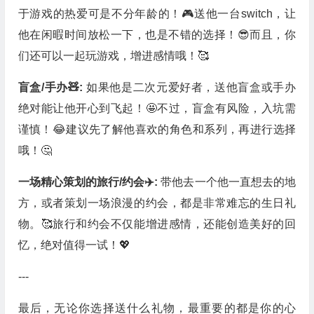
于游戏的热爱可是不分年龄的！🎮送他一台switch，让
他在闲暇时间放松一下，也是不错的选择！😎而且，你
们还可以一起玩游戏，增进感情哦！🥰
盲盒/手办🧸:
如果他是二次元爱好者，送他盲盒或手办
绝对能让他开心到飞起！🤩不过，盲盒有风险，入坑需
谨慎！😂建议先了解他喜欢的角色和系列，再进行选择
哦！🤔
一场精心策划的旅行/约会✈️:
带他去一个他一直想去的地
方，或者策划一场浪漫的约会，都是非常难忘的生日礼
物。🥰旅行和约会不仅能增进感情，还能创造美好的回
忆，绝对值得一试！💖
---
最后，无论你选择送什么礼物，最重要的都是你的心