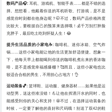
数码产品🎧:
耳机、游戏机、智能手表……都是不错的选
择。想想看，他戴着你送的耳机听歌、打游戏，是不是
感觉你时刻都在他身边呢？🤭不过，数码产品价格跨度
比较大，要根据自己的预算来选择哦！💰千万别打肿脸
充胖子，最后吃土吃到怀疑人生！😂
提升生活品质的小家电☕:
咖啡机、迷你冰箱、空气炸
锅……这些小家电能让他的生活更加舒适便捷。想象一
下，他每天早上都能喝到你送的咖啡机煮出来的香浓咖
啡，是不是感觉幸福感爆棚？🥰而且，这些小家电也比
较适合合租的男生，不用担心占地方！👌
运动装备🏀:
篮球鞋、运动服、健身器材……如果他是运
动型男，送这些准没错！💪让他在挥洒汗水的同时，也
能感受到你的关心和支持！🤩不过，在选择运动装备的
时候，一定要了解他的喜好和尺码哦！别送了双42的鞋