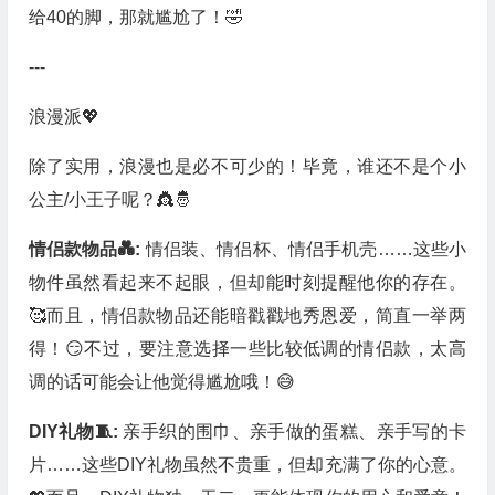
给40的脚，那就尴尬了！🤣
---
浪漫派💖
除了实用，浪漫也是必不可少的！毕竟，谁还不是个小
公主/小王子呢？👸🤴
情侣款物品💑:
情侣装、情侣杯、情侣手机壳……这些小
物件虽然看起来不起眼，但却能时刻提醒他你的存在。
🥰而且，情侣款物品还能暗戳戳地秀恩爱，简直一举两
得！😏不过，要注意选择一些比较低调的情侣款，太高
调的话可能会让他觉得尴尬哦！😅
DIY礼物🧵:
亲手织的围巾、亲手做的蛋糕、亲手写的卡
片……这些DIY礼物虽然不贵重，但却充满了你的心意。