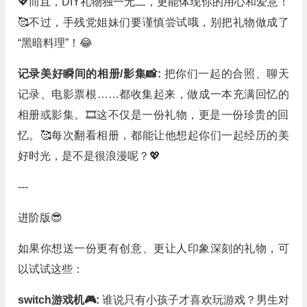
💖而且，DIY礼物独一无二，更能体现你的用心和爱意！
🥰不过，手残党姐妹们要谨慎尝试哦，别把礼物做成了
“黑暗料理”！😂
记录美好瞬间的相册/影集📸:
把你们一起的合照、聊天
记录、电影票根……都收集起来，做成一本充满回忆的
相册或影集。🎞️这不仅是一份礼物，更是一份珍贵的回
忆。🥰每次翻看相册，都能让他想起你们一起经历的美
好时光，是不是很浪漫呢？💖
---
进阶版😎
如果你想送一份更有创意、更让人印象深刻的礼物，可
以试试这些：
switch游戏机🎮:
谁说只有小孩子才喜欢玩游戏？男生对