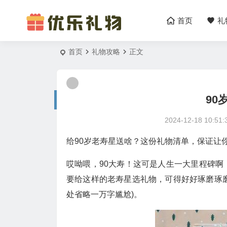
首页
礼
首页
礼物攻略
正文
90
2024-12-18 10:51:
给90岁老寿星送啥？这份礼物清单，保证让
哎呦喂，90大寿！这可是人生一大里程碑啊
要给这样的老寿星选礼物，可得好好琢磨琢
处省略一万字尴尬)。