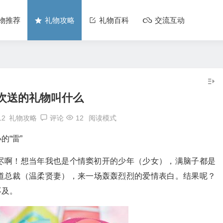
物推荐
礼物攻略
礼物百科
交流互动
次送的礼物叫什么
12
礼物攻略
评论
12
阅读模式
“雷”
尽啊！想当年我也是个情窦初开的少年（少女），满脑子都是
道总裁（温柔贤妻），来一场轰轰烈烈的爱情表白。结果呢？
不及。