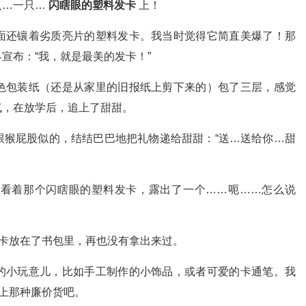
只…一只…
闪瞎眼的塑料发卡
上！
面还镶着劣质亮片的塑料发卡。我当时觉得它简直美爆了！那
宣布：“我，就是最美的发卡！”
色包装纸（还是从家里的旧报纸上剪下来的）包了三层，感觉
气，在放学后，追上了甜甜。
跟猴屁股似的，结结巴巴地把礼物递给甜甜：“送…送给你…甜
看着那个闪瞎眼的塑料发卡，露出了一个……呃……怎么说
发卡放在了书包里，再也没有拿出来过。
的小玩意儿，比如手工制作的小饰品，或者可爱的卡通笔。我
摊上那种廉价货吧。