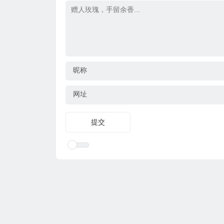
昵称
网址