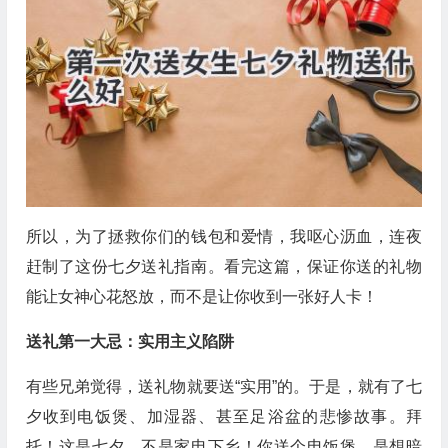
所以，为了拯救你们的钱包和爱情，我呕心沥血，连夜
赶制了这份七夕送礼指南。看完这篇，保证你送的礼物
能让女神心花怒放，而不是让你收到一张好人卡！
送礼第一大忌：实用主义陷阱
有些兄弟觉得，送礼物就要送“实用”的。于是，就有了七
夕收到电饭煲、加湿器、甚至足浴盆的悲惨故事。拜
托！这是七夕，不是家电下乡！你送个电饭煲，是想暗