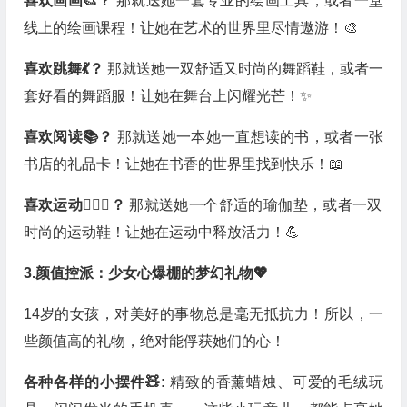
喜欢画画🎨？
那就送她一套专业的绘画工具，或者一堂
线上的绘画课程！让她在艺术的世界里尽情遨游！🎨
喜欢跳舞💃？
那就送她一双舒适又时尚的舞蹈鞋，或者一
套好看的舞蹈服！让她在舞台上闪耀光芒！✨
喜欢阅读📚？
那就送她一本她一直想读的书，或者一张
书店的礼品卡！让她在书香的世界里找到快乐！📖
喜欢运动🏃🏻‍♀️？
那就送她一个舒适的瑜伽垫，或者一双
时尚的运动鞋！让她在运动中释放活力！💪
3.颜值控派：少女心爆棚的梦幻礼物💖
14岁的女孩，对美好的事物总是毫无抵抗力！所以，一
些颜值高的礼物，绝对能俘获她们的心！
各种各样的小摆件🧸:
精致的香薰蜡烛、可爱的毛绒玩