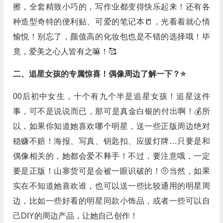
擦，全套精致小巧的，写作业都变得快乐起来！还有各
种造型奇特的便利贴、可爱的笔记本📒，光看着就心情
愉悦！别忘了，颜值高的化妆包也是不错的选择哦！毕
竟，爱美之心人皆有之嘛！🥰
二、追星女孩的专属惊喜！偶像周边了解一下？⭐
00后初中女生，十个有九个半是追星女孩！追星这件
事，可不是说说而已，那可是真金白银的付出啊！💰所
以，如果你知道她喜欢哪个明星，送一些正版周边绝对
稳赚不赔！海报、写真、钥匙扣、应援灯牌…只要是和
偶像相关的，她都会爱不释手！不过，要注意哦，一定
要是正版！山寨货可是会被一眼识破的！🤨当然，如果
实在不知道她喜欢谁，也可以送一些比较通用的明星周
边，比如一些好看的明星同款小饰品，或者一些可以自
己DIY的周边产品，让她自己创作！