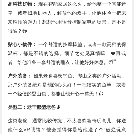
高科技好物：
现在智能家居这么火，给他整一个智能音
箱，或者扫地机器人，解放他的双手，让他体验一把未
来科技的魅力！想想他用语音控制家电的场景，是不是
很酷？😎
贴心小物件：
一个舒适的按摩椅垫，或者一款高档的保
温杯，都是不错的选择。细节之处见真情嘛！❤️再或
者，给他准备一套舒适的睡衣，让他好好休息。😴
户外装备：
如果老爸喜欢钓鱼、爬山之类的户外活动，
那户外装备绝对是他的心头好！一把结实的鱼竿，或者
一个轻便的登山包，都能让他开心一整天！🎣
类型二：老干部型老爸👴
这类老爸，通常比较传统，不太喜欢新奇玩意儿。你送
他什么VR眼镜？他会觉得你是给他送了个“破烂玩意