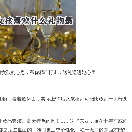
后女孩的心思，帮你精准打击，送礼送进她心里！
礼物，看着挺体面，实际上90后女孩收到可能比收到一块砖头
质化妆品套装、毫无特色的围巾……这些东西，搁在十年前或许
可都是见过世面的！她们更追求个性化，独一无二的东西才能打