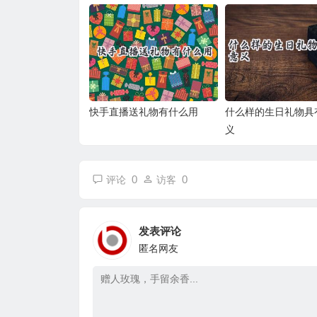
快手直播送礼物有什么用
什么样的生日礼物具
义
0
0
评论
访客
发表评论
匿名网友