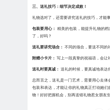
三、送礼技巧：细节决定成败！
礼物选对了，还需要讲究送礼的技巧，才能
包装要用心：
精美的包装，能提升礼物的档
了，好吗？
送礼要讲究场合：
不同的场合，要送不同的
附赠小卡片：
写上一段真挚的祝福语，会让
送礼时要真诚：
送礼的时候，要真诚地表达
总而言之，送礼是一门艺术，需要用心去体
包装和表达，才能让你的礼物真正打动她们
物！好好把握机会，别再送错礼物惹女朋友