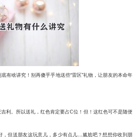
底有啥讲究！别再傻乎乎地送些“雷区”礼物，让朋友的本命年
庆吉利。所以送礼，红色肯定要占C位！但！这红色可不是随便
好，但送朋友这玩意儿，多少有点儿…尴尬吧？想想你收到朋