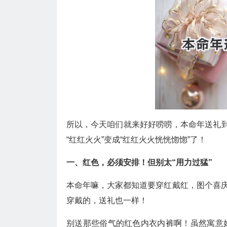
所以，今天咱们就来好好唠唠，本命年送礼到
“红红火火”变成“红红火火恍恍惚惚”了！
一、红色，必须安排！但别太“用力过猛”
本命年嘛，大家都知道要穿红戴红，图个喜
穿戴的，送礼也一样！
别送那些俗气的红色内衣内裤啊！虽然寓意