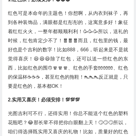
红色可是本命年的主题色！你想啊，从内衣到袜子，再
到各种装饰品，满眼都是红彤彤的，这寓意多好！象征
着红红火火，一整年都顺顺利利！🥳🥳🥳所以，送礼的
时候，红包肯定少不了！🧧🧧🧧而且，红包里的钱，最
好也是个吉利的数字！比如888，666，听起来是不是就
觉得喜庆！😆😆😆除了红包，还可以送一些红色的东
西，比如红色的围巾🧣🧣🧣、红色的手套🧤🧤🧤、红色
的保温杯☕☕☕，甚至红色的拖鞋！👠👠👠反正就是，只
要是红色的，基本都OK！
2.实用又喜庆！必须安排！💯💯💯
光图吉利可不行，还得实用！你总不能送个红色的塑料
花瓶吧？😂那长辈不得把你白眼翻上天！🙄🙄🙄所以，
咱们得选择既实用又喜庆的礼物！比如，质量好的红色