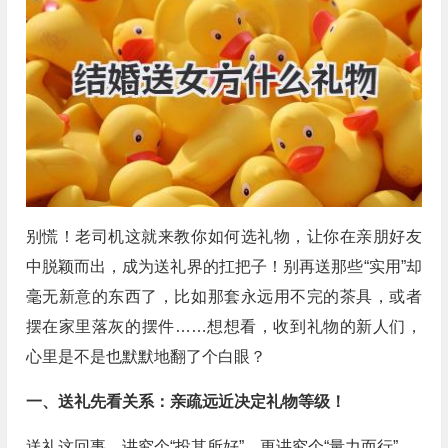
别慌！老司机这就来教你如何选礼物，让你在亲朋好友
中脱颖而出，成为送礼界的扛把子！别再送那些“实用”却
毫无新意的东西了，比如那套永远用不完的茶具，或者
摆在家里落灰的摆件……想想看，收到礼物的新人们，
心里是不是也默默地翻了个白眼？
一、送礼先看关系：亲疏远近决定礼物等级！
送礼这回事，讲究个“投其所好”，更讲究个“量力而行”。