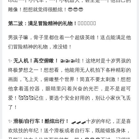
印出一个小汽车，一个小机器人，甚至是一个他自己的
雕像！想想就觉得很酷炫！😎😎😎
第二波：满足冒险精神的礼物！🏃‍♂️🏃‍♂️🏃‍♂️
男孩子嘛，骨子里都住着一个超级英雄！送点能满足他
们冒险精神的礼物，准没错！
✨
无人机！高空俯瞰！
🚁🚁🚁哇！这绝对是十岁男孩的
终极梦想之一！想想看，他能用无人机拍下各种精彩的
画面，飞上天，俯瞰整个世界！简直不要太刺激！想想
他拿着遥控器，眼睛里闪着兴奋的光芒，是不是超可
爱！🥰🥰🥰记住，要选个安全好用的，别让小家伙飞丢
了！
✨
滑板/自行车！酷炫出行！
🛹🛹🛹十岁的年纪，正是喜
欢炫技的年纪！送个滑板或者自行车，既能锻炼身体，