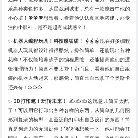
乐高种类也超多，从星战到城市，总有一款能击中他的
小心脏！💖💖💖想想看，看着他认认真真地搭建，那专
注的小眼神，是不是超有成就感？！
✨
机器人编程玩具！科技感满满！
🤖🤖🤖现在好多编程
机器人玩具都设计得很酷炫，操作简单，还能玩出各种
花样！不仅能培养孩子的编程思维，还能提高他们的逻
辑推理能力！简直不要太赞！👍而且，看着他们自己组
装的机器人动起来，那感觉，简直比自己拿了个奥斯卡
还兴奋！🥳🥳🥳
✨
3D打印笔！玩转未来！
✍️✍️✍️这玩意儿简直太酷
了！可以用它打印出各种各样的东西，从简单的几何图
形到复杂的模型，甚至还能打印出自己设计的东西！简
直是创造力的无限延伸！🚀🚀🚀想象一下，他可能会打