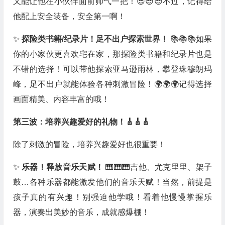
又能让他在小伙伴面前帅气一把！😎😎😎不过，记得给
他配上安全装备，安全第一啊！
✨
探险类书籍/纪录片！足不出户探索世界！
📚📚📚如果
你的小家伙更喜欢宅在家，那探险类书籍和纪录片也是
不错的选择！可以带他探索亚马逊雨林，攀登珠穆朗玛
峰，足不出户就能体验各种刺激冒险！🌍🌍🌍记得选择
画面精美、内容丰富的哦！
第三波：培养兴趣爱好的礼物！🎸🎸🎸
除了刺激的冒险，培养兴趣爱好也很重要！
✨
乐器！释放音乐天赋！
🎹🎹🎹吉他、尤克里里、架子
鼓…各种乐器都能激发他们的音乐天赋！当然，前提是
孩子真的有兴趣！别强迫他学哦！看着他慢慢掌握乐
器，演奏出美妙的音乐，成就感爆棚！