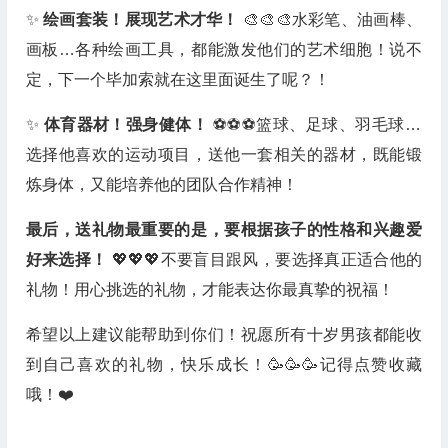
✨
绘画套装！展现艺术才华！
🎨🎨🎨水彩笔、油画棒、
画板…各种绘画工具，都能激发他们的艺术细胞！说不
定，下一个毕加索就在这里面诞生了呢？！
✨
体育器材！强身健体！
⚽️⚽️⚽️篮球、足球、羽毛球…
选择他喜欢的运动项目，送他一套相关的器材，既能锻
炼身体，又能培养他的团队合作精神！
最后，送礼物最重要的是，要根据孩子的性格和兴趣爱
好来选择！
💖💖💖不要盲目跟风，要选择真正适合他的
礼物！用心挑选的礼物，才能表达你最真挚的祝福！
希望以上建议能帮助到你们！祝愿所有十岁男孩都能收
到自己喜欢的礼物，快乐成长！🥳🥳🥳记得点赞收藏
哦！❤️