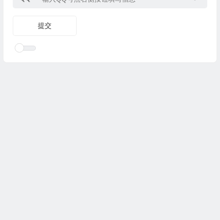
Copyright © 2025
优乐礼物
www.youleliwu.com 版权所有.
滇
ICP备2023000456号-4