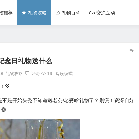
物推荐
礼物攻略
礼物百科
交流互动
纪念日礼物送什么
16
礼物攻略
评论
19
阅读模式
！💖
是不是开始头秃不知道送老公/老婆啥礼物了？别慌！资深自媒
😎