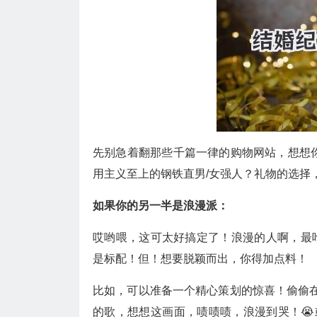
先别急着翻那些千篇一律的购物网站，想想
用主义至上的钢铁直男/女强人？礼物的选择
如果你的另一半是浪漫派：
哎哟喂，这可太好搞定了！浪漫的人啊，最
是标配！但！想要脱颖而出，你得加点料！
比如，可以准备一个精心策划的惊喜！偷偷在
的歌，想想这画面，啧啧啧，浪漫到哭！😭