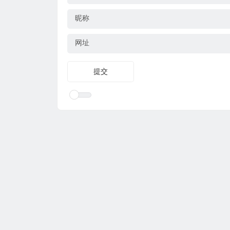
昵称
网址