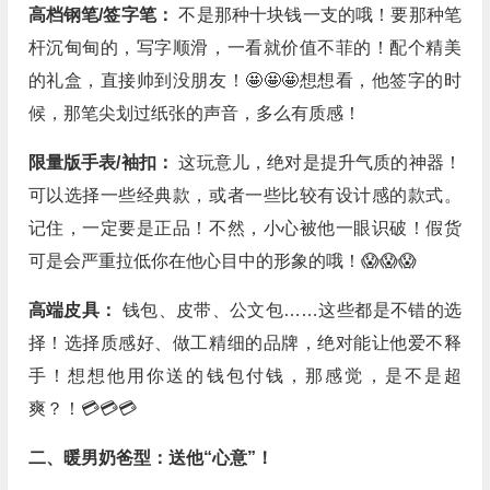
高档钢笔/签字笔：
不是那种十块钱一支的哦！要那种笔
杆沉甸甸的，写字顺滑，一看就价值不菲的！配个精美
的礼盒，直接帅到没朋友！🤩🤩🤩想想看，他签字的时
候，那笔尖划过纸张的声音，多么有质感！
限量版手表/袖扣：
这玩意儿，绝对是提升气质的神器！
可以选择一些经典款，或者一些比较有设计感的款式。
记住，一定要是正品！不然，小心被他一眼识破！假货
可是会严重拉低你在他心目中的形象的哦！😱😱😱
高端皮具：
钱包、皮带、公文包……这些都是不错的选
择！选择质感好、做工精细的品牌，绝对能让他爱不释
手！想想他用你送的钱包付钱，那感觉，是不是超
爽？！💳💳💳
二、暖男奶爸型：送他“心意”！