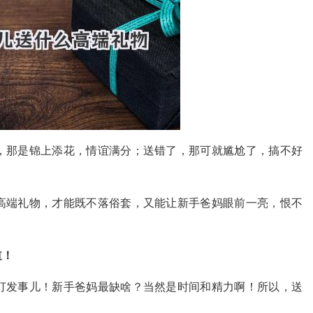
，那是锦上添花，情谊满分；送错了，那可就尴尬了，搞不好
高端礼物，才能既不落俗套，又能让新手爸妈眼前一亮，恨不
道！
打发事儿！新手爸妈最缺啥？当然是时间和精力啊！所以，送