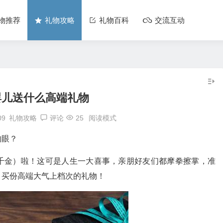
物推荐
礼物攻略
礼物百科
交流互动
婴儿送什么高端礼物
09
礼物攻略
评论
25
阅读模式
的眼？
千金）啦！这可是人生一大喜事，亲朋好友们都摩拳擦掌，准
，买份高端大气上档次的礼物！