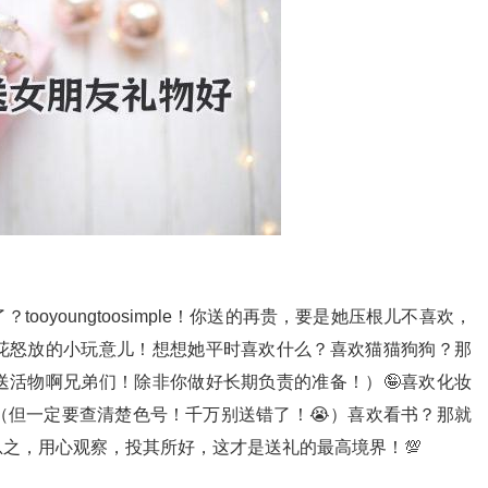
oyoungtoosimple！你送的再贵，要是她压根儿不喜欢，
花怒放的小玩意儿！想想她平时喜欢什么？喜欢猫猫狗狗？那
送活物啊兄弟们！除非你做好长期负责的准备！）🤪喜欢化妆
（但一定要查清楚色号！千万别送错了！😭）喜欢看书？那就
之，用心观察，投其所好，这才是送礼的最高境界！💯