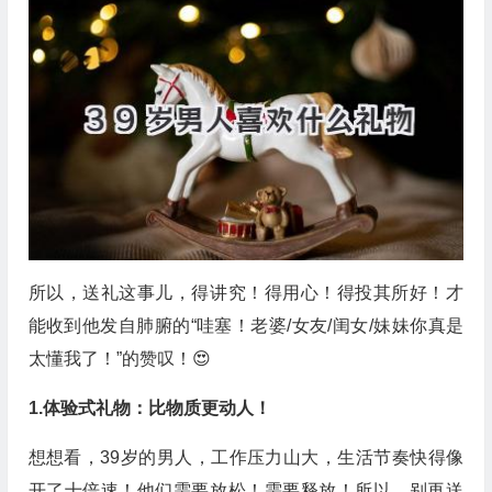
所以，送礼这事儿，得讲究！得用心！得投其所好！才
能收到他发自肺腑的“哇塞！老婆/女友/闺女/妹妹你真是
太懂我了！”的赞叹！😍
1.体验式礼物：比物质更动人！
想想看，39岁的男人，工作压力山大，生活节奏快得像
开了十倍速！他们需要放松！需要释放！所以，别再送