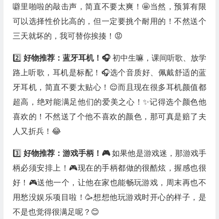
噼里啪啦的敲击声，简直不要太爽！🤩当然，预算有限
可以选择性价比高的，但一定要挑个耐用的！不然送个
三天就坏的，我可替你挨揍！😡
2️⃣
好物推荐：蓝牙耳机！🎧
初中生嘛，课间听歌、放学
路上听歌，耳机是标配！🎧选个音质好、佩戴舒适的蓝
牙耳机，简直不要太贴心！😌而且现在很多耳机颜值都
超高，绝对能满足他们的爱美之心！✨记得选个颜色他
喜欢的！不然送了个他不喜欢的颜色，那可真是赔了夫
人又折兵！😂
3️⃣
好物推荐：游戏手柄！🎮
如果他是游戏迷，那游戏手
柄必须安排上！🎮现在的手柄都做的很酷炫，握感也很
好！🎮送他一个，让他在家也能畅玩游戏，周末再也不
用愁没娱乐项目啦！🥳想想他玩游戏时开心的样子，是
不是也觉得很满足呢？😊