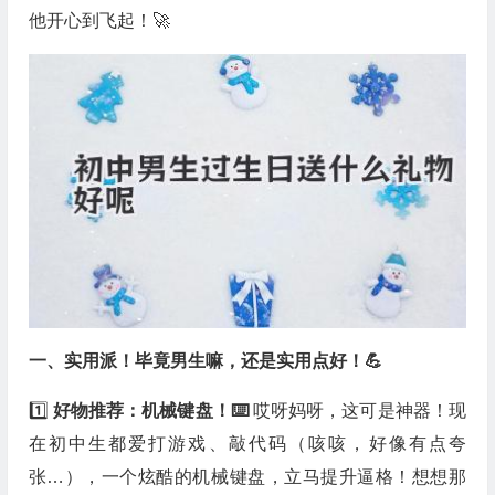
他开心到飞起！🚀
一、实用派！毕竟男生嘛，还是实用点好！💪
1️⃣
好物推荐：机械键盘！⌨️
哎呀妈呀，这可是神器！现
在初中生都爱打游戏、敲代码（咳咳，好像有点夸
张…），一个炫酷的机械键盘，立马提升逼格！想想那