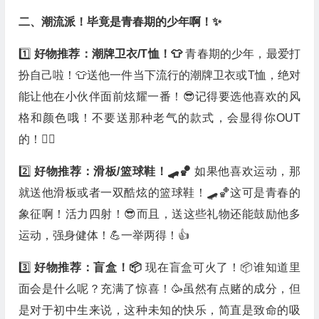
二、潮流派！毕竟是青春期的少年啊！✨
1️⃣
好物推荐：潮牌卫衣/T恤！👕
青春期的少年，最爱打
扮自己啦！👕送他一件当下流行的潮牌卫衣或T恤，绝对
能让他在小伙伴面前炫耀一番！😎记得要选他喜欢的风
格和颜色哦！不要送那种老气的款式，会显得你OUT
的！🙅‍♀️
2️⃣
好物推荐：滑板/篮球鞋！🛹🏀
如果他喜欢运动，那
就送他滑板或者一双酷炫的篮球鞋！🛹🏀这可是青春的
象征啊！活力四射！😎而且，送这些礼物还能鼓励他多
运动，强身健体！💪一举两得！👍
3️⃣
好物推荐：盲盒！📦
现在盲盒可火了！📦谁知道里
面会是什么呢？充满了惊喜！🥳虽然有点赌的成分，但
是对于初中生来说，这种未知的快乐，简直是致命的吸