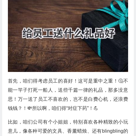
首先，咱们得考虑员工的喜好！这可是重中之重！🤔不
能一竿子打死一船人，送些千篇一律的礼品，那多没意
思！万一送了员工不喜欢的，岂不是白费心机，还浪费
钱钱？！💸所以啊，咱们得“对症下药”！💪
比如，咱们公司有个小姐姐，特别喜欢各种精致的小玩
意儿，像各种可爱的文具、香薰蜡烛、还有blingbling的