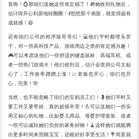
首饰！💍那咱们送她这些肯定稳了！🎁她收到礼物后，
估计得开心到原地转圈圈！💃想想那个画面，就觉得超有
成就感！😄
还有咱们公司的程序猿哥哥们！💻他们平时都埋头苦
干，对一些高科技产品、游戏周边之类的肯定感兴趣！
🎮可以考虑送他们一些舒适的键盘鼠标、高端耳机、或
者一些热门游戏卡！他们收到后，估计会觉得公司太贴
心了，工作效率蹭蹭上涨！📈老板也开心，咱们也开
心，完美！💯
当然，也不能忽略了咱们的宝妈员工们！🤱她们平时又
要工作又要带娃，真的超级辛苦！💪可以送她们一些实
用又贴心的礼物，比如婴儿用品、母婴护理套装、或者
一些可以减轻她们负担的家务好物！🧹这样她们就能腾
出更多时间来照顾宝宝，还能好好享受生活！💐简直就