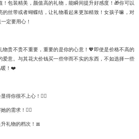
值！包装精美，颜值高的礼物，能瞬间提升好感度！🎁你可以
亮的丝带或者蝴蝶结，让礼物看起来更加精致！女孩子嘛，对
装一定要用心！
礼物贵不贵不重要，重要的是你的心意！💖即使是价格不高的
的爱意。与其花大价钱买一些华而不实的东西，不如选择一些
暖！❤️
你很不上心！🙅‍♀️
求！🕵️‍♀️
升礼物的档次！🎀