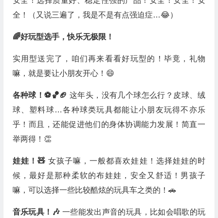
安全！选择质量好、稳定性强的产品！安全！安全！安
全！（又说三遍了，我是不是有点强迫症…😂）
🌈好玩型选手，快乐无极限！
实用型送完了，咱们再来看看好玩型的！毕竟，礼物
嘛，就是要让小朋友开心！😄
各种球！⚽️🏀🏈
这年头，没有几个球怎么行？皮球、绒
球、塑料球…各种球类玩具都能让小朋友玩得不亦乐
乎！而且，还能促进他们的身体协调能力发展！简直一
举两得！👏
娃娃！🧸
女孩子嘛，一般都喜欢娃娃！选择娃娃的时
候，最好是那种柔软的布娃娃，安全又舒适！男孩子
嘛，可以选择一些比较酷炫的玩具车之类的！🚗
音乐玩具！🎶
一些能发出声音的玩具，比如会唱歌的玩