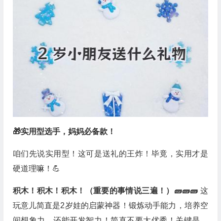
🎁实用型选手，妈妈必备款！
咱们先说实用型！这可是送礼的王炸！毕竟，实用才是
硬道理嘛！💪
积木！积木！积木！（重要的事情说三遍！）🧱🧱🧱
这
玩意儿简直是2岁娃的启蒙神器！锻炼动手能力，培养空
间想象力，还能开发智力！简直不要太优秀！关键是，