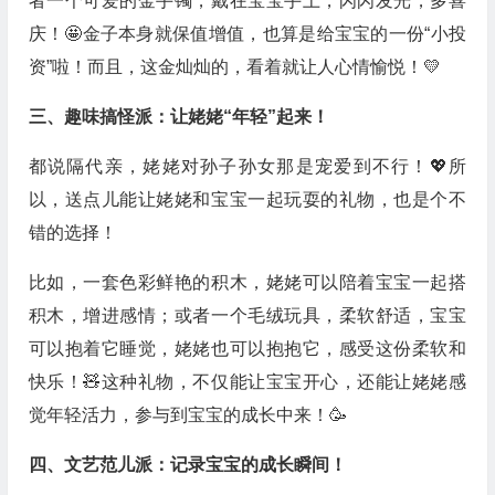
者一个可爱的金手镯，戴在宝宝手上，闪闪发光，多喜
庆！🤩金子本身就保值增值，也算是给宝宝的一份“小投
资”啦！而且，这金灿灿的，看着就让人心情愉悦！💛
三、趣味搞怪派：让姥姥“年轻”起来！
都说隔代亲，姥姥对孙子孙女那是宠爱到不行！💖所
以，送点儿能让姥姥和宝宝一起玩耍的礼物，也是个不
错的选择！
比如，一套色彩鲜艳的积木，姥姥可以陪着宝宝一起搭
积木，增进感情；或者一个毛绒玩具，柔软舒适，宝宝
可以抱着它睡觉，姥姥也可以抱抱它，感受这份柔软和
快乐！🧸这种礼物，不仅能让宝宝开心，还能让姥姥感
觉年轻活力，参与到宝宝的成长中来！🥳
四、文艺范儿派：记录宝宝的成长瞬间！