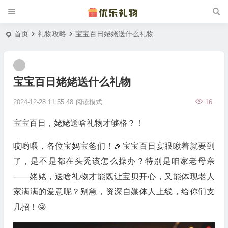
首页
礼物攻略
宝宝百日姥姥送什么礼物
宝宝百日姥姥送什么礼物
2024-12-28 11:55:48
阅读模式
16
宝宝百日，姥姥送啥礼物才够格？！
哎哟喂，各位宝妈宝爸们！🎉宝宝百日宴眼瞅着就要到
了，是不是都在头秃该怎么操办？特别是咱家老母亲
——姥姥，送啥礼物才能既让宝贝开心，又能体现老人
家满满的爱意呢？别急，资深自媒体人上线，给你们支
几招！😜