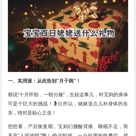
一、实用派：从此告别“月子病”！
都说“十月怀胎，一朝分娩”，生娃这事儿，对宝妈的身体
可是个巨大的挑战！🤱🏻所以，姥姥送点儿补身体的东
东，绝对是贴心之选！
想想看，产后恢复期，宝妈们腰酸背痛、睡眠不足，简
直是“人间地狱”啊！😭这时候，一台好用的按摩仪，就