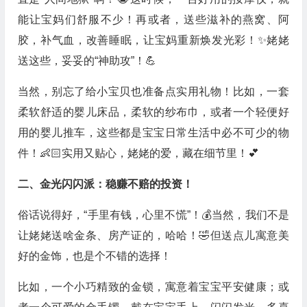
能让宝妈们舒服不少！再或者，送些滋补的燕窝、阿
胶，补气血，改善睡眠，让宝妈重新焕发光彩！✨姥姥
送这些，妥妥的“神助攻”！💪
当然，别忘了给小宝贝也准备点实用礼物！比如，一套
柔软舒适的婴儿床品，柔软的纱布巾，或者一个轻便好
用的婴儿推车，这些都是宝宝日常生活中必不可少的物
件！👶🏻实用又贴心，姥姥的爱，藏在细节里！💕
二、金光闪闪派：稳赚不赔的投资！
俗话说得好，“手里有钱，心里不慌”！💰当然，我们不是
让姥姥送啥金条、房产证的，哈哈！🤣但送点儿寓意美
好的金饰，也是个不错的选择！
比如，一个小巧精致的金锁，寓意着宝宝平安健康；或