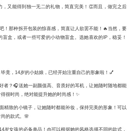
力，又能得到独一无二的礼物，简直完美！👏而且，做完之后
吧！那种拆开包装的惊喜感，简直让人欲罢不能！🔥当然，要
的盲盒，或者一些可爱的小动物盲盒。选她喜欢的IP，稳妥！
毕竟，14岁的小姑娘，已经开始注重自己的形象啦！💅
好者？🎧送她一副颜值高、音质好的耳机，让她随时随地都能
计得很时尚，绝对能提升她的时尚感！✨
一面精致的小镜子，让她随时都能补妆，保持完美的形象！可以
尚的款式。🌸
14岁女孩的必备单品！👜可以根据她的风格选择不同的款式，