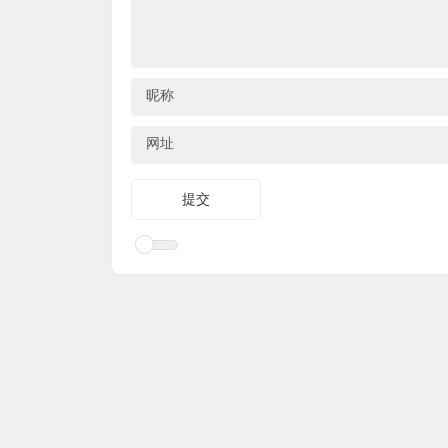
昵称
网址