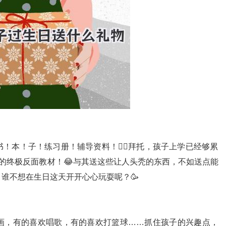
本！子！练习册！辅导资料！🤦‍♀️拜托，孩子上学已经够累
”的终极反面教材！😂与其送这些让人头秃的东西，不如送点能
谁不想在生日这天开开心心玩耍呢？🥳
画，有的喜欢唱歌，有的喜欢打篮球……抓住孩子的兴趣点，