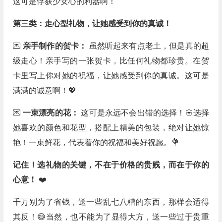
这可是俘获少女心的利器啊！
第三类：走心型礼物，让她感受到你的真诚！
💌
亲手制作的贺卡：
虽然听起来有点老土，但是真的超
级走心！亲手写的一张贺卡，比任何礼物都珍贵。在贺
卡里写上你对她的祝福，让她感受到你的真诚。这可是
满满的诚意啊！💖
💌
一束漂亮的花：
这可是永远不会出错的选择！🌸选择
她喜欢的颜色和花型，搭配上精美的包装，绝对让她惊
艳！一束鲜花，代表着你的祝福和美好祝愿。💐
记住！选礼物的关键，不在于价格的贵贱，而在于你的
心意！
❤️
千万别为了省钱，送一些乱七八糟的东西，那样会适得
其反！😅当然，也不能为了显得大方，送一些过于贵重