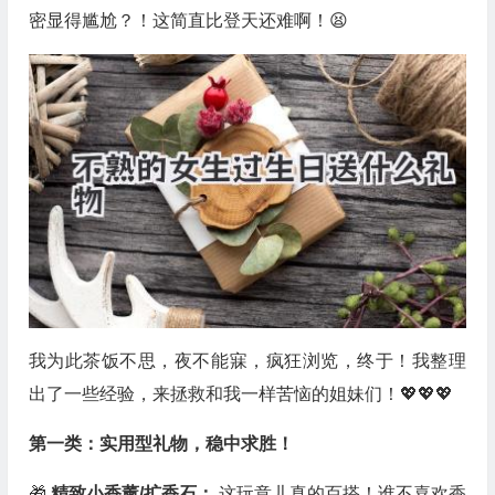
密显得尴尬？！这简直比登天还难啊！😫
我为此茶饭不思，夜不能寐，疯狂浏览，终于！我整理
出了一些经验，来拯救和我一样苦恼的姐妹们！💖💖💖
第一类：实用型礼物，稳中求胜！
🎁
精致小香薰/扩香石：
这玩意儿真的百搭！谁不喜欢香