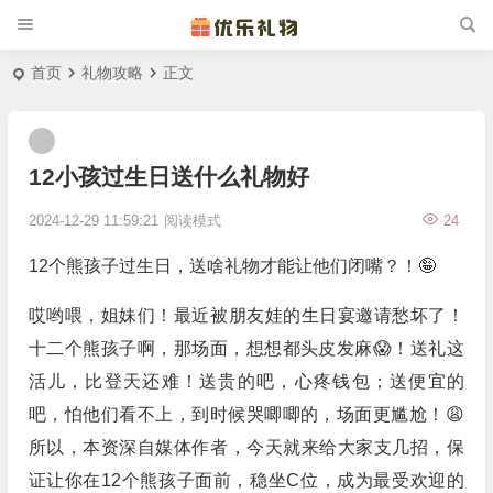
首页
礼物攻略
正文
12小孩过生日送什么礼物好
2024-12-29 11:59:21
阅读模式
24
12个熊孩子过生日，送啥礼物才能让他们闭嘴？！🤪
哎哟喂，姐妹们！最近被朋友娃的生日宴邀请愁坏了！
十二个熊孩子啊，那场面，想想都头皮发麻😱！送礼这
活儿，比登天还难！送贵的吧，心疼钱包；送便宜的
吧，怕他们看不上，到时候哭唧唧的，场面更尴尬！😩
所以，本资深自媒体作者，今天就来给大家支几招，保
证让你在12个熊孩子面前，稳坐C位，成为最受欢迎的