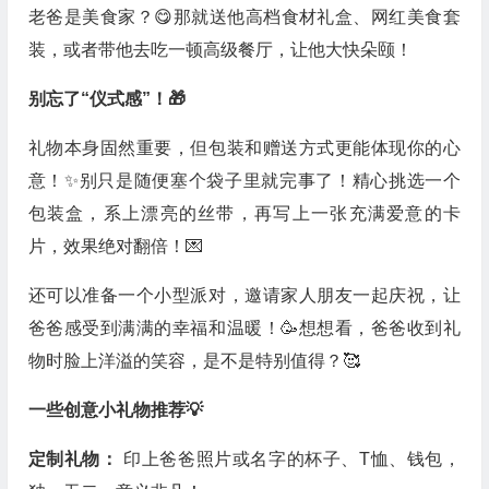
老爸是美食家？😋那就送他高档食材礼盒、网红美食套
装，或者带他去吃一顿高级餐厅，让他大快朵颐！
别忘了“仪式感”！🎁
礼物本身固然重要，但包装和赠送方式更能体现你的心
意！✨别只是随便塞个袋子里就完事了！精心挑选一个
包装盒，系上漂亮的丝带，再写上一张充满爱意的卡
片，效果绝对翻倍！💌
还可以准备一个小型派对，邀请家人朋友一起庆祝，让
爸爸感受到满满的幸福和温暖！🥳想想看，爸爸收到礼
物时脸上洋溢的笑容，是不是特别值得？🥰
一些创意小礼物推荐💡
定制礼物：
印上爸爸照片或名字的杯子、T恤、钱包，