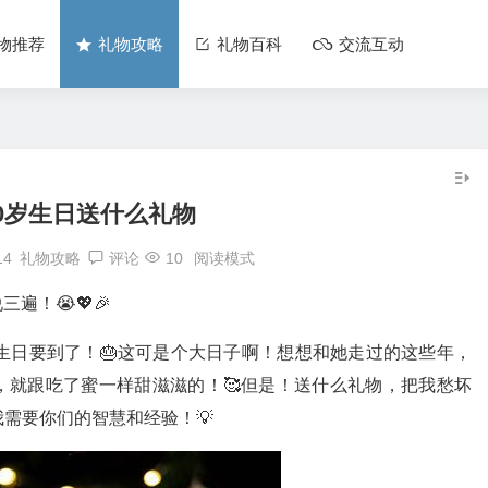
物推荐
礼物攻略
礼物百科
交流互动
0岁生日送什么礼物
14
礼物攻略
评论
10
阅读模式
遍！😭💖🎉
生日要到了！🎂这可是个大日子啊！想想和她走过的这些年，
，就跟吃了蜜一样甜滋滋的！🥰但是！送什么礼物，把我愁坏
需要你们的智慧和经验！💡