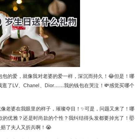
包包的爱，就像我对老婆的爱一样，深沉而持久！😂但是！哪
了LV、Chanel、Dior……我的钱包在哭泣！💸感觉买哪个
就像老婆在我眼里的样子，璀璨夺目！✨可是，问题又来了！哪
款的优雅？还是时尚款的个性？我纠结得头发都要掉光了！🤯
赔了夫人又折兵啊！😭