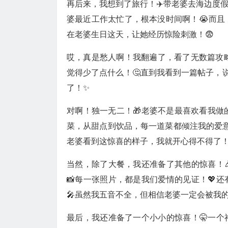
再后来，我想到了旅行！✈️带老婆去海边度假
婆最近工作太忙了，根本没时间啊！😭而且
在老婆生日这天，让她经历惊险刺激！😨
哎，真是愁人啊！我翻遍了，看了无数篇攻
觉得少了点什么！🤔直到我看到一篇帖子，说
了！✨
对啊！独一无二！🎁老婆不是最喜欢看我做的
菜，从甜点到饮品，每一道菜都倾注我的爱意！
老婆看到这惊喜的样子，我就开心得不得了！
当然，除了大餐，我还准备了其他的惊喜！
📸每一张照片，都是我们爱情的见证！💖
🎤虽然我五音不全，但相信老婆一定会被我的
最后，我还准备了一个小小的惊喜！🤫一个