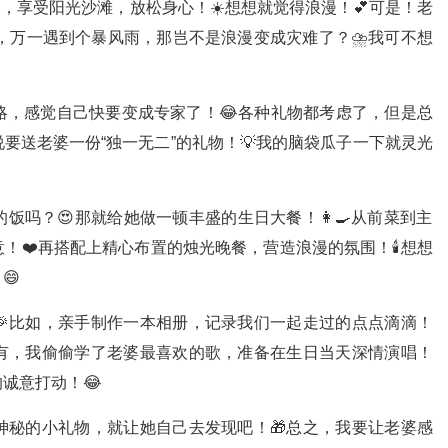
，享受阳光沙滩，放松身心！☀️想想就觉得浪漫！💕可是！老
，万一遇到个暴风雨，那岂不是浪漫变成灾难了？⛈️我可不想
略，感觉自己快要变成专家了！😂各种礼物都考虑了，但是总
要送老婆一份“独一无二”的礼物！💡我的脑袋瓜子一下就灵光
饭吗？😍那就给她做一顿丰盛的生日大餐！👩‍🍳从前菜到主
❤️再搭配上精心布置的烛光晚餐，营造浪漫的氛围！🕯️想想
😄
🎉比如，亲手制作一本相册，记录我们一起走过的点点滴滴！
还有，我偷偷学了老婆最喜欢的歌，准备在生日当天深情演唱！
诚意打动！😂
神秘的小礼物，就让她自己去发现吧！🎁总之，我要让老婆感