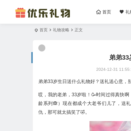
首页
礼
首页
礼物攻略
正文
弟弟3
2024-12-31 11:55
弟弟33岁生日送什么礼物好？送礼送心意，别送“
哎，我的老弟，33岁啦！🥳时间过得真快
龄系列🙈）现在都成个大老爷们儿了，送
仇，那可就太搞笑了🤣。