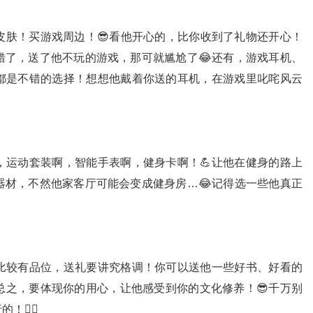
皮肤！买游戏周边！😎看他开心的，比你收到了礼物还开心！
错了，送了他不玩的游戏，那可就尴尬了😂还有，游戏耳机、
都是不错的选择！想想他戴着你送的耳机，在游戏里叱咤风云
，运动套装啊，智能手表啊，健身卡啊！💪让他在健身的路上
器材，不然他家客厅可能会变成健身房…😂记得选一些他真正
都比较有品位，送礼要讲究格调！你可以送他一些好书、好看的
总之，要体现你的用心，让他感受到你的文化修养！😎千万别
‍♀️