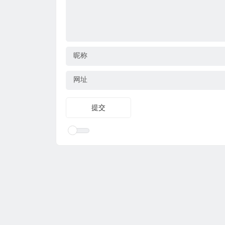
昵称
网址