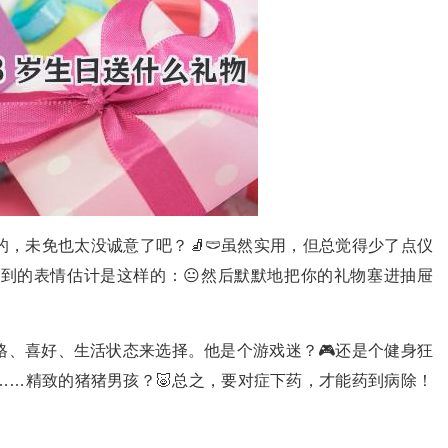
，未免也太没诚意了吧？🧦🩲虽然实用，但总觉得少了点仪
收到的表情估计是这样的：😐然后默默地把你的礼物塞进抽屉
格、喜好、生活状态来选择。他是个游戏迷？🎮还是个健身狂
嗯……精致的猪猪男孩？🐷总之，要对症下药，才能药到病除！