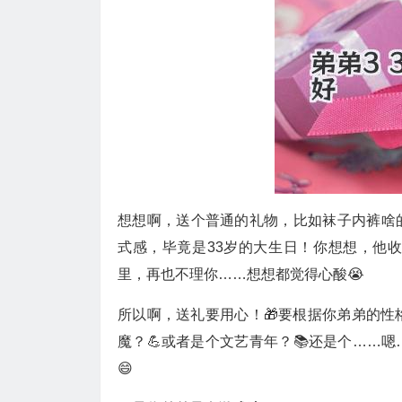
想想啊，送个普通的礼物，比如袜子内裤啥的
式感，毕竟是33岁的大生日！你想想，他
里，再也不理你……想想都觉得心酸😭
所以啊，送礼要用心！🎁要根据你弟弟的性
魔？💪或者是个文艺青年？📚还是个……
😄