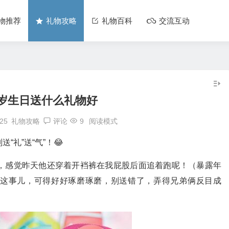
物推荐
礼物攻略
礼物百科
交流互动
3岁生日送什么礼物好
:25
礼物攻略
评论
9
阅读模式
礼”送“气”！😂
啊，感觉昨天他还穿着开裆裤在我屁股后面追着跑呢！（暴露年
礼这事儿，可得好好琢磨琢磨，别送错了，弄得兄弟俩反目成