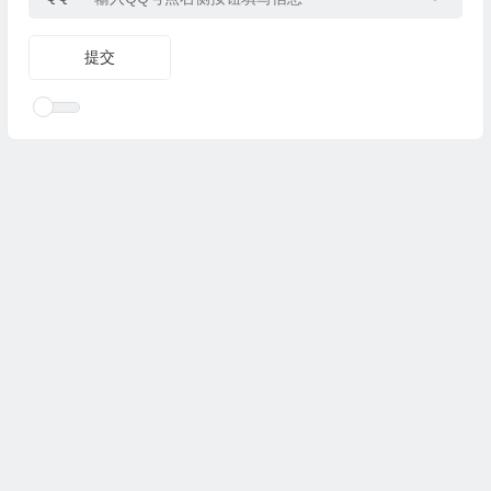
Copyright © 2025
优乐礼物
www.youleliwu.com 版权所有.
滇
ICP备2023000456号-4