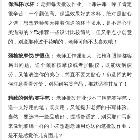
保温杯/水杯：
老师每天批改作业、上课讲课，嗓子肯定
很辛苦！一个颜值高、保温效果好的水杯，绝对是贴心
之选！想想老师每天捧着你送的杯子喝水，是不是心里
美滋滋的？🥰推荐一些设计比较简约，但又带点小创意
的，别送那种过于花哨的，老师可能不太喜欢哦！
颈椎按摩仪/护眼仪：
老师工作强度大，颈椎和眼睛都容
易出问题。送个颈椎按摩仪或者护眼仪，既能缓解疲
劳，又能表达你的关心，简直不要太贴心！👍选择的时
候注意看看评价，别买到劣质产品，那就适得其反了！
精致的钢笔/签字笔：
老师批改作业少不了钢笔签字笔，
送一支好用的笔，既实用，又能提升老师的书写体验。
当然，要选择一些品质好，握感舒适的，别买那种写起
来像刮玻璃一样的！🤣想想老师用你送的笔批改作业，
是不是感觉倍儿有面儿？