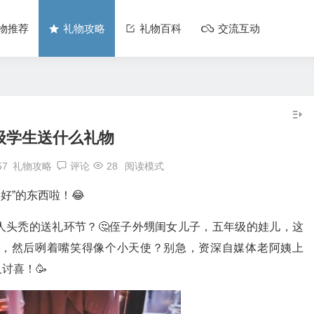
物推荐
礼物攻略
礼物百科
交流互动
级学生送什么礼物
57
礼物攻略
评论
28
阅读模式
好”的东西啦！😂
人头秃的送礼环节？🤔侄子外甥闺女儿子，五年级的娃儿，这
，然后咧着嘴笑得像个小天使？别急，资深自媒体老阿姨上
讨喜！🥳