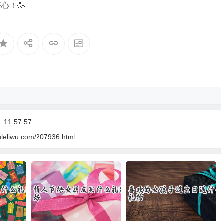
心！🥳
11:57:57
uleliwu.com/207936.html