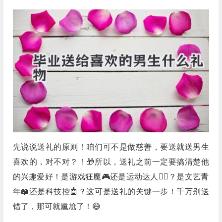
先说说送礼的原则！咱们可不是做慈善，要送就送男生
喜欢的，对不对？！🎁所以，送礼之前一定要搞清楚他
的兴趣爱好！是游戏狂魔🎮还是运动达人🏃‍♂️？是文艺青
年📖还是科技控🤖？这可是送礼的关键一步！千万别送
错了，那可就尴尬了！😅