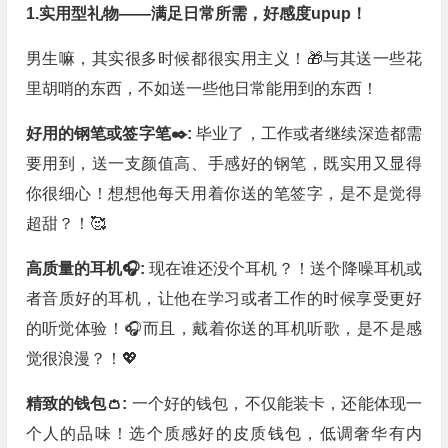
1.实用型礼物——满足日常所需，好感度upup！
男生嘛，其实很多时候都很实用主义！🎁与其送一些花
里胡哨的东西，不如送一些他日常能用到的东西！
好用的钢笔或签字笔✒️:
毕业了，工作或者继续深造都需
要用到，送一支颜值高、手感好的钢笔，既实用又显得
你很细心！想想他每天用着你送的笔签字，是不是觉得
超甜？！🥰
高质量的耳机🎧:
现在谁还没个耳机？！送个降噪耳机或
者音质好的耳机，让他在学习或者工作的时候享受更好
的听觉体验！🎧而且，戴着你送的耳机听歌，是不是感
觉很浪漫？！💖
精致的钱包👛:
一个好的钱包，不仅能装卡，还能体现一
个人的品味！选个质感好的皮质钱包，低调奢华有内