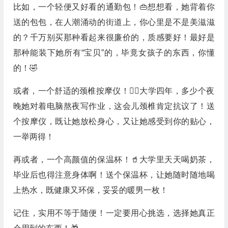
比如，一个轻便又好看的通勤包！👜想想看，她背着你
送的包包，在人潮涌动的街道上，你心里是不是美滋滋
的？千万别买那种看起来很廉价的，质感要好！最好是
那种能装下她所有“宝贝”的，毕竟女孩子的东西，你懂
的！🤣
或者，一个舒适的颈椎按摩仪！💆‍♀️大学四年，多少个夜
晚她对着电脑熬夜写作业，这会儿颈椎肯定抗议了！送
个按摩仪，既让她放松身心，又让她感受到你的贴心，
一举两得！
再或者，一个高颜值的保温杯！🥤大学里天天喝奶茶，
毕业后也得注意身体啊！送个保温杯，让她随时随地喝
上热水，既健康又环保，妥妥的暖男一枚！
记住，实用不等于随便！一定要用心挑选，选择她真正