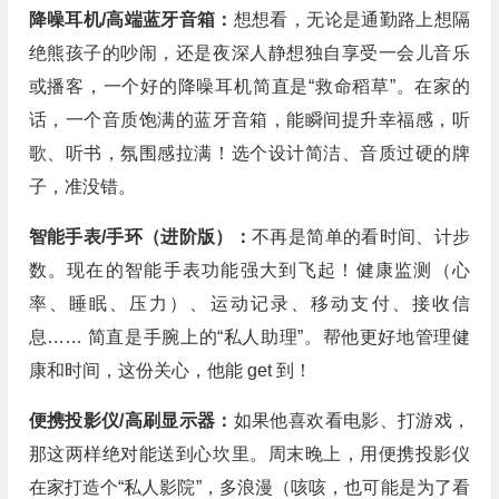
降噪耳机/高端蓝牙音箱：
想想看，无论是通勤路上想隔
绝熊孩子的吵闹，还是夜深人静想独自享受一会儿音乐
或播客，一个好的降噪耳机简直是“救命稻草”。在家的
话，一个音质饱满的蓝牙音箱，能瞬间提升幸福感，听
歌、听书，氛围感拉满！选个设计简洁、音质过硬的牌
子，准没错。
智能手表/手环（进阶版）：
不再是简单的看时间、计步
数。现在的智能手表功能强大到飞起！健康监测（心
率、睡眠、压力）、运动记录、移动支付、接收信
息…… 简直是手腕上的“私人助理”。帮他更好地管理健
康和时间，这份关心，他能 get 到！
便携投影仪/高刷显示器：
如果他喜欢看电影、打游戏，
那这两样绝对能送到心坎里。周末晚上，用便携投影仪
在家打造个“私人影院”，多浪漫（咳咳，也可能是为了看