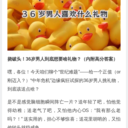
挠破头！36岁男人到底想要啥礼物？（内附高分答案）
嘿，各位！今天咱们聊个“世纪难题”——给一个正值（or
刚迈入？）“中年危机”边缘疯狂试探的36岁男人挑礼物，
到底该送点啥？
是不是感觉脑细胞瞬间阵亡一片？送年轻了吧，怕他觉
得幼稚；送老气了吧，又怕他内心OS：“我有那么老
吗？！” 送实用的，担心不够惊喜；送花里胡哨的，又怕
他转头就扔咸鱼……