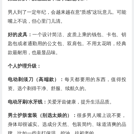
男人到了一定年纪，会越来越在意“质感”这玩意儿。可能
嘴上不说，但心里门儿清。
好的皮具：
一个设计简洁、皮质上乘的钱包、卡包、钥
匙包或者通勤用的公文包、双肩包。不用太花哨，经典
款最耐用，也最显品味。
个人护理升级：
电动剃须刀（高端款）：
每天都要用的东西，值得投
资。选个剃得干净、舒服、续航久的。
电动牙刷/水牙线：
关爱牙齿健康，提升生活品质。
男士护肤套装（别选太娘的）：
很多男人嘴上说不要，
身体却很诚实。选成分天然、包装简约、味道清爽的品
牌，比如一些主打保湿、控油、抗初老的。