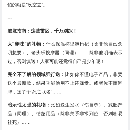
怕的就是“没空去”。
---
避坑指南：这些雷区，千万别踩！
太“爹味”的礼物：
什么保温杯里泡枸杞（除非他自己念
叨想要）、老头乐按摩器（同理）…… 除非他明确表示
过，否则慎送！人家可能还觉得自己是少年呢！
完全不了解的领域强行送：
比如你不懂电子产品，非要
送个最新款，结果功能他用不上还嫌贵。或者你不懂潮
牌，送了个“死亡联名”……
暗示性太强的礼物：
比如送生发水（伤自尊）、减肥产
品（同理）、情趣用品（除非关系非常到位，否则容易
社死）……