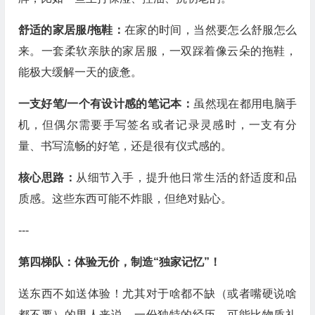
舒适的家居服/拖鞋：
在家的时间，当然要怎么舒服怎么
来。一套柔软亲肤的家居服，一双踩着像云朵的拖鞋，
能极大缓解一天的疲惫。
一支好笔/一个有设计感的笔记本：
虽然现在都用电脑手
机，但偶尔需要手写签名或者记录灵感时，一支有分
量、书写流畅的好笔，还是很有仪式感的。
核心思路：
从细节入手，提升他日常生活的舒适度和品
质感。这些东西可能不炸眼，但绝对贴心。
---
第四梯队：体验无价，制造“独家记忆”！
送东西不如送体验！尤其对于啥都不缺（或者嘴硬说啥
都不要）的男人来说，一份独特的经历，可能比物质礼