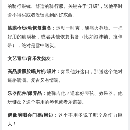
的骑行眼镜、舒适的骑行服。关键在于“升级”，送他平时
舍不得买或者没留意到的好东西。
筋膜枪/运动恢复装备：
运动一时爽，酸痛火葬场。一把
好用的筋膜枪，或者其他恢复装备（比如泡沫轴、拉伸
带），绝对是雪中送炭。
文艺青年/音乐发烧友：
高品质黑胶唱片机/唱片：
如果他好这口，那送这个绝对
逼格满满。复古又有情调。
乐器配件/保养品：
他弹吉他？送套好琴弦、效果器。他
玩键盘？送个实用的琴包或者乐谱架。
偶像演唱会门票/周边：
这个不用多说了吧？杀伤力巨
大！