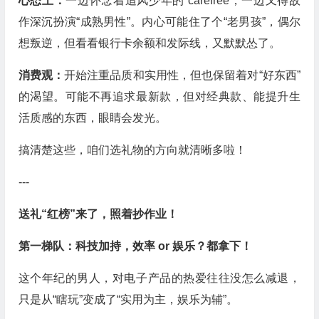
心态上：
一边怀念着追风少年的 carefree，一边又得故
作深沉扮演“成熟男性”。内心可能住了个“老男孩”，偶尔
想叛逆，但看看银行卡余额和发际线，又默默怂了。
消费观：
开始注重品质和实用性，但也保留着对“好东西”
的渴望。可能不再追求最新款，但对经典款、能提升生
活质感的东西，眼睛会发光。
搞清楚这些，咱们选礼物的方向就清晰多啦！
---
送礼“红榜”来了，照着抄作业！
第一梯队：科技加持，效率 or 娱乐？都拿下！
这个年纪的男人，对电子产品的热爱往往没怎么减退，
只是从“瞎玩”变成了“实用为主，娱乐为辅”。