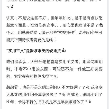
🍷🍵
讲真，不是说这些不好，但年年如此，是不是有点缺乏
新意？而且，烟酒伤身这事儿，咱心里也嘀咕不是？🤔
今天，咱就来唠唠，抛开那些“常规操作”，老爸们心里可
能真正期待或者需要的是啥！
“实用主义”是爹系审美的硬通货 👍
咱们得承认，大部分老爸都是实用主义者。那些花里胡
哨、中看不中用的东西，可能还不如一件他正好需要
的、实实在在的物件来得讨喜。
想想看，他是不是念叨过剃须刀不太好用了？🪒 或者冬
天总穿的那件旧外套该换换了？🧥 再或者，他那个用了
N 年、卡得不行的旧手机是不是早就该退休了？📱