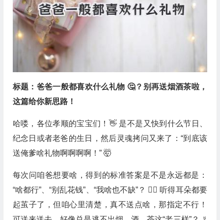
标题：爸爸一般都喜欢什么礼物 🤔？别再送烟酒茶啦，
这篇给你新思路！
哈喽，各位孝顺的宝宝们！👋 是不是又快到什么节日、
纪念日或者老爸的生日，然后灵魂拷问又来了：“到底该
送俺爹啥礼物啊啊啊啊！” 🤯
每次问咱爸想要啥，得到的标准答案是不是永远都是：
“啥都行”、“别乱花钱”、“我啥也不缺”？ 🤷‍♀️ 听得耳朵都要
起茧子了，但咱心里清楚，真不送点啥，那指定不行！
可送来送去，好像总是逃不出烟、酒、茶这“老三样”？🚬