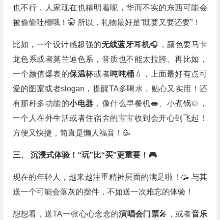
也不行，人家现在也精明着呢，华而不实的东西可能会
被偷偷吐槽哦！🤫 所以，礼物最好是“既要又要还要”！
比如，一个设计感超强的
无线蓝牙耳机
🎧，颜色要马卡
龙色系或者莫兰迪色系，音质也不能太拉胯。再比如，
一个颜值爆表的
保温杯
或者
吨吨桶
💧，上面最好有点可
爱的图案或者slogan，提醒TA多喝水，贴心又实用！还
有那种多功能的
小电器
，像什么早餐机🥪、小煮锅🍲，
一个人在外生活或者住宿舍的宝宝收到会开心到飞起！
方便又快捷，简直是懒人福音！🥳
三、 沉浸式体验！“玩”比“买”更重要！🎮
现在的年轻人，越来越注重精神层面的满足啦！🥳 与其
送一个可能会落灰的摆件，不如送一次难忘的体验！
想想看，送TA一张心心念念的
演唱会门票
🎤，或者
音乐