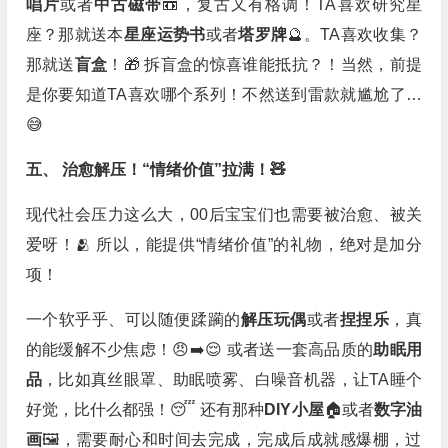
唱片
或者
中古磁带
📼，复古又有格调！TA喜欢研究星
座？那就送本
星座运势书
或者
塔罗牌
🔮。TA喜欢收集？
那就送
盲盒
！🎁 拆盲盒的惊喜谁能抵抗？！当然，前提
是你要知道TA喜欢哪个系列！不然送到雷款就尴尬了…
😅
五、 治愈解压！“情绪价值”拉满！🧸
现代社会压力这么大，00后宝宝们也需要被治愈、被关
爱呀！🫂 所以，能提供“情绪价值”的礼物，绝对是加分
项！
一个软乎乎、可以随便蹂躏的
解压玩偶
或者
捏捏乐
，真
的能缓解不少焦虑！😠➡️😌 或者送一套高品质的
助眠用
品
，比如真丝眼罩、助眠喷雾、白噪音机器，让TA睡个
好觉，比什么都强！😴 还有那种
DIY小屋
🏠或者
数字油
画
🖼️，需要耐心和时间去完成，完成后成就感爆棚，过