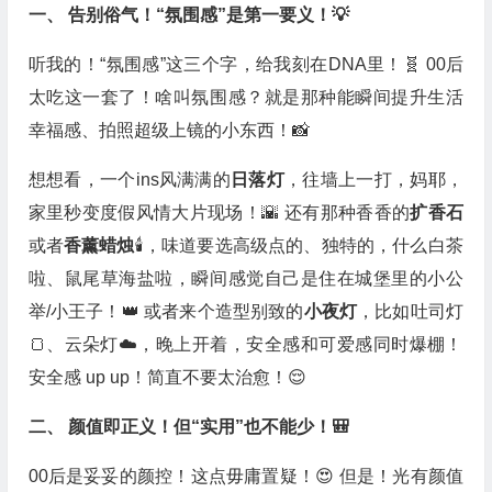
一、 告别俗气！“氛围感”是第一要义！💡
听我的！“氛围感”这三个字，给我刻在DNA里！🧬 00后
太吃这一套了！啥叫氛围感？就是那种能瞬间提升生活
幸福感、拍照超级上镜的小东西！📸
想想看，一个ins风满满的
日落灯
，往墙上一打，妈耶，
家里秒变度假风情大片现场！🌇 还有那种香香的
扩香石
或者
香薰蜡烛
🕯️，味道要选高级点的、独特的，什么白茶
啦、鼠尾草海盐啦，瞬间感觉自己是住在城堡里的小公
举/小王子！👑 或者来个造型别致的
小夜灯
，比如吐司灯
🍞、云朵灯☁️，晚上开着，安全感和可爱感同时爆棚！
安全感 up up！简直不要太治愈！😌
二、 颜值即正义！但“实用”也不能少！🎒
00后是妥妥的颜控！这点毋庸置疑！😍 但是！光有颜值