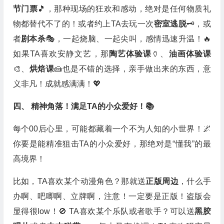
节门票
🎵，那种现场的狂欢和感动，绝对是任何物质礼
物都替代不了的！或者约上TA去玩一次
密室逃脱
🗝️，或
者
剧本杀
🎭，一起烧脑、一起尖叫，感情迅速升温！🔥
如果TA喜欢安静文艺，那
陶艺体验课
🏺、
油画体验课
🎨、
烘焙课
🍰也是不错的选择，亲手做出来的东西，意
义非凡！成就感满满！💖
四、 精神角落！满足TA的小众爱好！📚
每个00后心里，可能都藏着一个不为人知的小世界！🌌
你要是能精准狙击TA的小众爱好，那绝对是“懂我”的最
高境界！
比如，TA喜欢某个动漫角色？那就送
正版周边
，什么手
办啊、吧唧啊、立牌啊，注意！一定要是正版！盗版会
显得很low！🚫 TA喜欢某个乐队或者歌手？可以送
黑胶