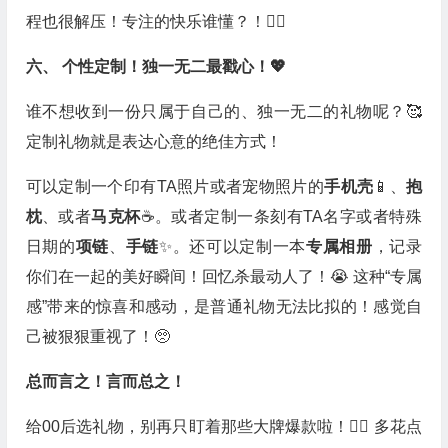
程也很解压！专注的快乐谁懂？！🙋‍♀️
六、 个性定制！独一无二最戳心！💖
谁不想收到一份只属于自己的、独一无二的礼物呢？🥰
定制礼物就是表达心意的绝佳方式！
可以定制一个印有TA照片或者宠物照片的
手机壳
📱、
抱
枕
、或者
马克杯
☕️。或者定制一条刻有TA名字或者特殊
日期的
项链
、
手链
✨。还可以定制一本
专属相册
，记录
你们在一起的美好瞬间！回忆杀最动人了！😭 这种“专属
感”带来的惊喜和感动，是普通礼物无法比拟的！感觉自
己被狠狠重视了！🥺
总而言之！言而总之！
给00后选礼物，别再只盯着那些大牌爆款啦！🙅‍♀️ 多花点